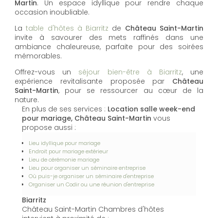
Martin
. Un espace idyllique pour rendre chaque
occasion inoubliable.
La
table d'hôtes à Biarritz
de
Château Saint-Martin
invite à savourer des mets raffinés dans une
ambiance chaleureuse, parfaite pour des soirées
mémorables.
Offrez-vous un
séjour bien-être à Biarritz
, une
expérience revitalisante proposée par
Château
Saint-Martin
, pour se ressourcer au cœur de la
nature.
En plus de ses services :
Location salle week-end
pour mariage, Château Saint-Martin
vous
propose aussi :
Lieu idyllique pour mariage
Endroit pour mariage extérieur
Lieu de cérémonie mariage
Lieu pour organiser un séminaire entreprise
Où puis-je organiser un séminaire d'entreprise
Organiser un Codir ou une réunion d'entreprise
Biarritz
Château Saint-Martin Chambres d'hôtes