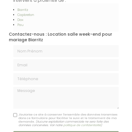
intervient à proximité de :
Biarritz
Capbreton
Dax
Pau
Contactez-nous : Location salle week-end pour
mariage Biarritz
Nom Prénom
Email
Téléphone
Message
J'autorise ce site à conserver l'ensemble des données transmises
dans ce formulaire pour faciliter le suivi et le traitement de ma
demande.
(Aucune exploitation commerciale ne sera faite des
données concervées. Voir notre
politique de confidentialité
)