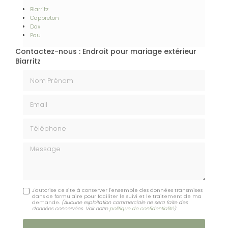
Biarritz
Capbreton
Dax
Pau
Contactez-nous : Endroit pour mariage extérieur
Biarritz
Nom Prénom
Email
Téléphone
Message
J'autorise ce site à conserver l'ensemble des données transmises
dans ce formulaire pour faciliter le suivi et le traitement de ma
demande.
(Aucune exploitation commerciale ne sera faite des
données concervées. Voir notre
politique de confidentialité
)