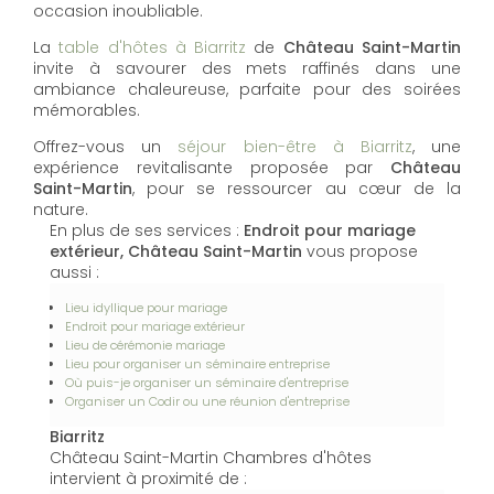
occasion inoubliable.
La
table d'hôtes à Biarritz
de
Château Saint-Martin
invite à savourer des mets raffinés dans une
ambiance chaleureuse, parfaite pour des soirées
mémorables.
Offrez-vous un
séjour bien-être à Biarritz
, une
expérience revitalisante proposée par
Château
Saint-Martin
, pour se ressourcer au cœur de la
nature.
En plus de ses services :
Endroit pour mariage
extérieur, Château Saint-Martin
vous propose
aussi :
Lieu idyllique pour mariage
Endroit pour mariage extérieur
Lieu de cérémonie mariage
Lieu pour organiser un séminaire entreprise
Où puis-je organiser un séminaire d'entreprise
Organiser un Codir ou une réunion d'entreprise
Biarritz
Château Saint-Martin Chambres d'hôtes
intervient à proximité de :