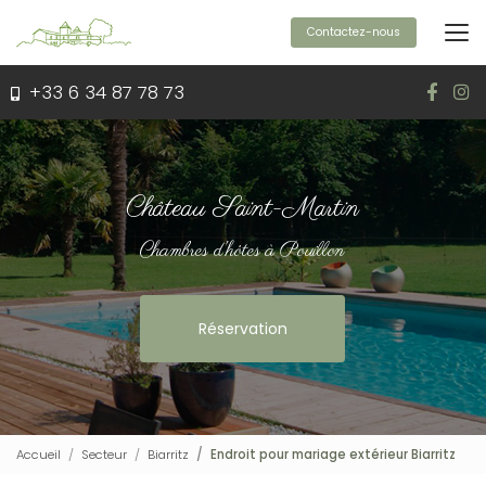
Aller
au
Contactez-nous
contenu
principal
+33 6 34 87 78 73
Château Saint-Martin
Chambres d'hôtes à Pouillon
Réservation
Accueil
Secteur
Biarritz
Endroit pour mariage extérieur Biarritz