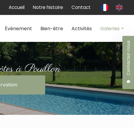
 secondaire
Accueil
Notre histoire
Contact
Évènement
Bien-être
Activités
Galeries
Contactez-nous
Chambres d'hôtes
Évènement
ôtes à Pouillon
Bien-être
rvation