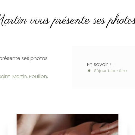
in vous présente ses photos 
présente ses photos
En savoir + :
Séjour bien-être
int-Martin, Pouillon
.