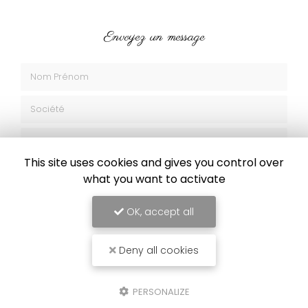
Envoyez un message
Nom Prénom
Société
Email
This site uses cookies and gives you control over
Téléphone
what you want to activate
Message
OK, accept all
Deny all cookies
PERSONALIZE
J'autorise ce site à conserver l'ensemble des données transmises dans
ce formulaire pour faciliter le suivi et le traitement de ma demande.
(Aucune exploitation commerciale ne sera faite des données conservées.