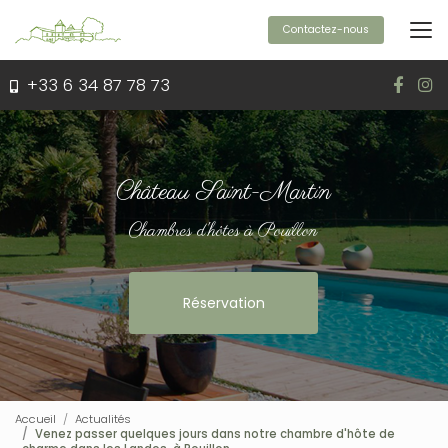
Aller
au
Contactez-nous
contenu
principal
+33 6 34 87 78 73
Château Saint-Martin
Chambres d'hôtes à Pouillon
Réservation
Accueil
Actualités
Venez passer quelques jours dans notre chambre d'hôte de