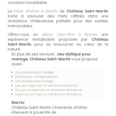
occasion inoubliable.
La
table d'hôtes à Biarritz
de
Château Saint-Martin
invite à savourer des mets raffinés dans une
ambiance chaleureuse, parfaite pour des soirées
mémorables.
Offrez-vous un
séjour bien-être à Biarritz
, une
expérience revitalisante proposée par
Château
Saint-Martin
, pour se ressourcer au cœur de la
nature.
En plus de ses services :
Lieu idyllique pour
mariage, Château Saint-Martin
vous propose
aussi :
Lieu idyllique pour mariage
Endroit pour mariage extérieur
Lieu de cérémonie mariage
Lieu pour organiser un séminaire entreprise
Où puis-je organiser un séminaire d'entreprise
Organiser un Codir ou une réunion d'entreprise
Biarritz
Château Saint-Martin Chambres d'hôtes
intervient à proximité de :