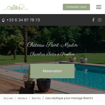
Aller
au
Contactez-nous
contenu
principal
+33 6 34 87 78 73
Château Saint-Martin
Chambres d'hôtes à Pouillon
Réservation
Accueil
Secteur
Biarritz
Lieu idyllique pour mariage Biarritz