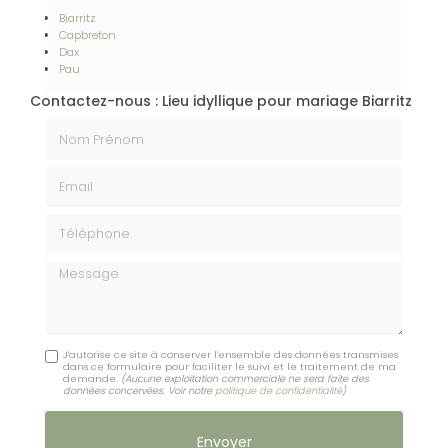
Biarritz
Capbreton
Dax
Pau
Contactez-nous : Lieu idyllique pour mariage Biarritz
Nom Prénom
Email
Téléphone
Message
J'autorise ce site à conserver l'ensemble des données transmises
dans ce formulaire pour faciliter le suivi et le traitement de ma
demande.
(Aucune exploitation commerciale ne sera faite des
données concervées. Voir notre
politique de confidentialité
)