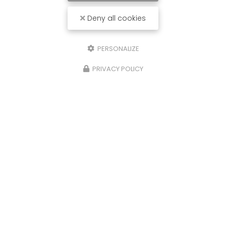
Deny all cookies
PERSONALIZE
PRIVACY POLICY
15/04/2025
Notre prochain yoga-lunch aura lieu à
Pouillon ce vendredi 18 avril
Venez profiter d'une heure de yoga avec
Béatrice Hitau suivie d'un lunch partagé avec les
autres yogistes ce vendredi 18 avril à partir de