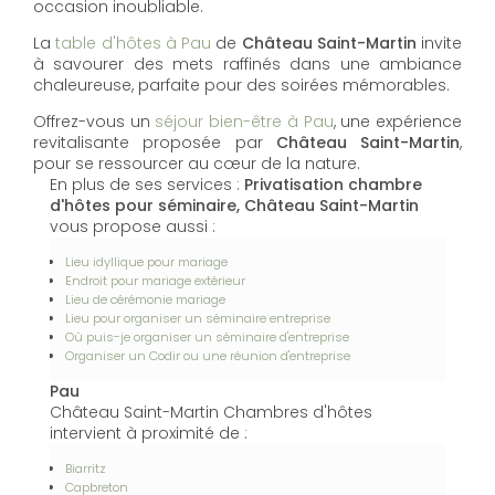
occasion inoubliable.
La
table d'hôtes à Pau
de
Château Saint-Martin
invite
à savourer des mets raffinés dans une ambiance
chaleureuse, parfaite pour des soirées mémorables.
Offrez-vous un
séjour bien-être à Pau
, une expérience
revitalisante proposée par
Château Saint-Martin
,
pour se ressourcer au cœur de la nature.
En plus de ses services :
Privatisation chambre
d'hôtes pour séminaire, Château Saint-Martin
vous propose aussi :
Lieu idyllique pour mariage
Endroit pour mariage extérieur
Lieu de cérémonie mariage
Lieu pour organiser un séminaire entreprise
Où puis-je organiser un séminaire d'entreprise
Organiser un Codir ou une réunion d'entreprise
Pau
Château Saint-Martin Chambres d'hôtes
intervient à proximité de :
Biarritz
Capbreton