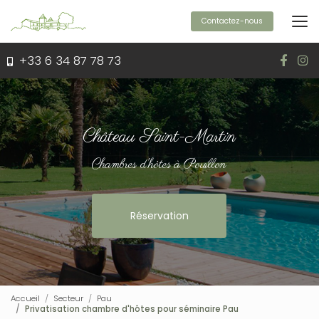
Aller
au
Contactez-nous
contenu
principal
+33 6 34 87 78 73
Château Saint-Martin
Chambres d'hôtes à Pouillon
Réservation
Accueil
Secteur
Pau
Privatisation chambre d'hôtes pour séminaire Pau