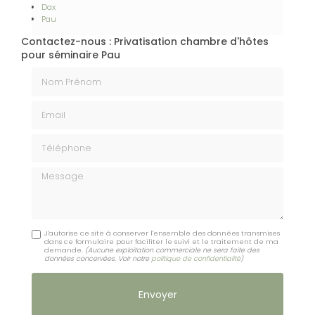
Dax
Pau
Contactez-nous : Privatisation chambre d'hôtes
pour séminaire Pau
Nom Prénom
Email
Téléphone
Message
J'autorise ce site à conserver l'ensemble des données transmises
dans ce formulaire pour faciliter le suivi et le traitement de ma
demande.
(Aucune exploitation commerciale ne sera faite des
données concervées. Voir notre
politique de confidentialité
)