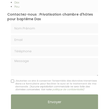
Dax
Pau
Contactez-nous : Privatisation chambre d'hôtes
pour baptême Dax
Nom Prénom
Email
Téléphone
Message
J'autorise ce site à conserver l'ensemble des données transmises
dans ce formulaire pour faciliter le suivi et le traitement de ma
demande.
(Aucune exploitation commerciale ne sera faite des
données concervées. Voir notre
politique de confidentialité
)