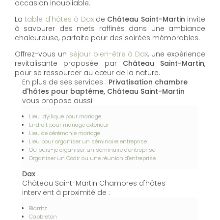
occasion inoubliable.
La
table d'hôtes à Dax
de
Château Saint-Martin
invite
à savourer des mets raffinés dans une ambiance
chaleureuse, parfaite pour des soirées mémorables.
Offrez-vous un
séjour bien-être à Dax
, une expérience
revitalisante proposée par
Château Saint-Martin
,
pour se ressourcer au cœur de la nature.
En plus de ses services :
Privatisation chambre
d'hôtes pour baptême, Château Saint-Martin
vous propose aussi :
Lieu idyllique pour mariage
Endroit pour mariage extérieur
Lieu de cérémonie mariage
Lieu pour organiser un séminaire entreprise
Où puis-je organiser un séminaire d'entreprise
Organiser un Codir ou une réunion d'entreprise
Dax
Château Saint-Martin Chambres d'hôtes
intervient à proximité de :
Biarritz
Capbreton