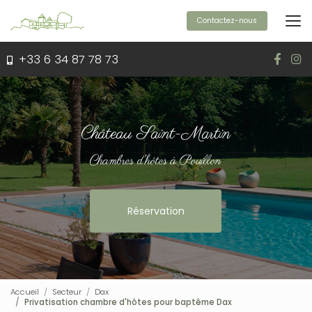
Aller
au
Contactez-nous
contenu
principal
+33 6 34 87 78 73
Château Saint-Martin
Chambres d'hôtes à Pouillon
Réservation
Accueil
Secteur
Dax
Privatisation chambre d'hôtes pour baptême Dax