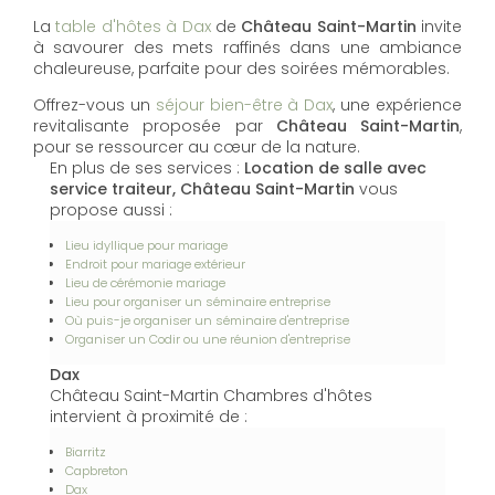
La
table d'hôtes à Dax
de
Château Saint-Martin
invite
à savourer des mets raffinés dans une ambiance
chaleureuse, parfaite pour des soirées mémorables.
Offrez-vous un
séjour bien-être à Dax
, une expérience
revitalisante proposée par
Château Saint-Martin
,
pour se ressourcer au cœur de la nature.
En plus de ses services :
Location de salle avec
service traiteur, Château Saint-Martin
vous
propose aussi :
Lieu idyllique pour mariage
Endroit pour mariage extérieur
Lieu de cérémonie mariage
Lieu pour organiser un séminaire entreprise
Où puis-je organiser un séminaire d'entreprise
Organiser un Codir ou une réunion d'entreprise
Dax
Château Saint-Martin Chambres d'hôtes
intervient à proximité de :
Biarritz
Capbreton
Dax