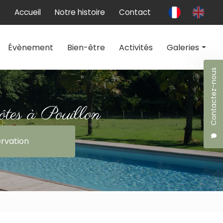
 secondaire
Accueil
Notre histoire
Contact
Évènement
Bien-être
Activités
Galeries
Contactez-nous
Chambres d'hôtes
Évènement
ôtes à Pouillon
Bien-être
rvation