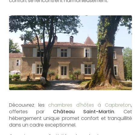
confort se rencontrent harmonieusement.
Découvrez les
chambres d'hôtes à Capbreton
,
offertes par
Château Saint-Martin
. Cet
hébergement unique promet confort et tranquillité
dans un cadre exceptionnel.