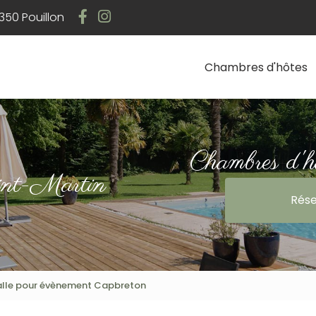
Navigation
50 Pouillon
Chambres d'hôtes
Chambres d'h
int-Martin
Rése
alle pour évènement Capbreton