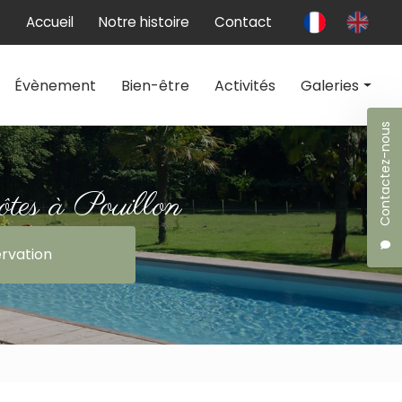
 secondaire
Accueil
Notre histoire
Contact
Évènement
Bien-être
Activités
Galeries
Contactez-nous
Chambres d'hôtes
Évènement
ôtes à Pouillon
Bien-être
rvation