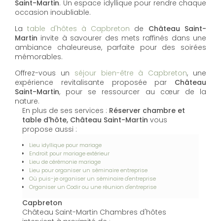
Saint-Martin
. Un espace idyllique pour rendre chaque
occasion inoubliable.
La
table d'hôtes à Capbreton
de
Château Saint-
Martin
invite à savourer des mets raffinés dans une
ambiance chaleureuse, parfaite pour des soirées
mémorables.
Offrez-vous un
séjour bien-être à Capbreton
, une
expérience revitalisante proposée par
Château
Saint-Martin
, pour se ressourcer au cœur de la
nature.
En plus de ses services :
Réserver chambre et
table d'hôte, Château Saint-Martin
vous
propose aussi :
Lieu idyllique pour mariage
Endroit pour mariage extérieur
Lieu de cérémonie mariage
Lieu pour organiser un séminaire entreprise
Où puis-je organiser un séminaire d'entreprise
Organiser un Codir ou une réunion d'entreprise
Capbreton
Château Saint-Martin Chambres d'hôtes