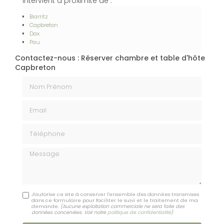
intervient à proximité de :
Biarritz
Capbreton
Dax
Pau
Contactez-nous : Réserver chambre et table d'hôte
Capbreton
Nom Prénom
Email
Téléphone
Message
J'autorise ce site à conserver l'ensemble des données transmises
dans ce formulaire pour faciliter le suivi et le traitement de ma
demande.
(Aucune exploitation commerciale ne sera faite des
données concervées. Voir notre
politique de confidentialité
)