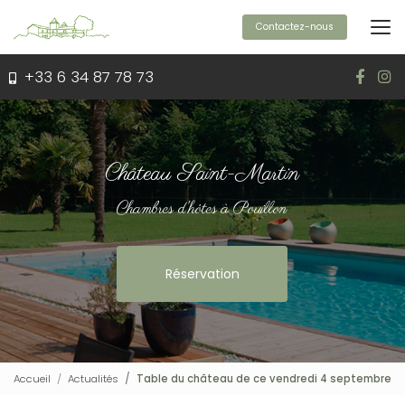
Aller
au
Contactez-nous
contenu
principal
+33 6 34 87 78 73
Château Saint-Martin
Chambres d'hôtes à Pouillon
Réservation
Accueil
Actualités
Table du château de ce vendredi 4 septembre