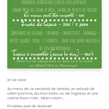
01-09-2020
Au menu de ce vendredi de rentrée, un velouté de
céleri-pomme, du thon blanc ou de l'agneau et une
crème thym-miel... Miam miam...
N'oubliez pas de réserver!