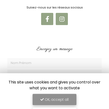
Suivez-nous sur les réseaux sociaux
Envoyez un message
Nom Prénom
Société
This site uses cookies and gives you control over
Email
what you want to activate
Téléphone
OK, accept all
Message