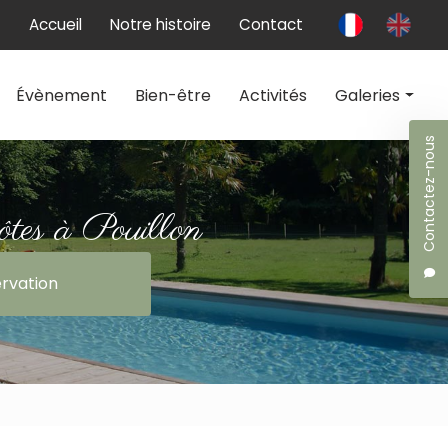
 secondaire
Accueil
Notre histoire
Contact
Évènement
Bien-être
Activités
Galeries
Contactez-nous
Chambres d'hôtes
Évènement
ôtes à Pouillon
Bien-être
rvation