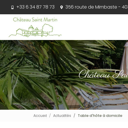
Aller
+33 6 34 87 78 73
356 route de Mimbaste - 403
au
contenu
Navigation principale
principal
Château Sa
Accueil
Actualités
Table d'hôte à domicile