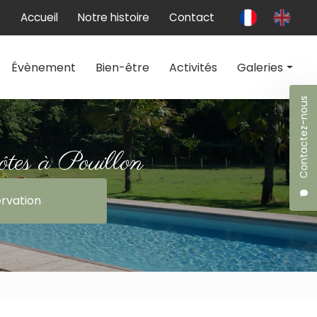
 secondaire
Accueil
Notre histoire
Contact
Évènement
Bien-être
Activités
Galeries
Contactez-nous
Chambres d'hôtes
Évènement
ôtes à Pouillon
Bien-être
rvation