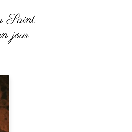
u Saint
n jour