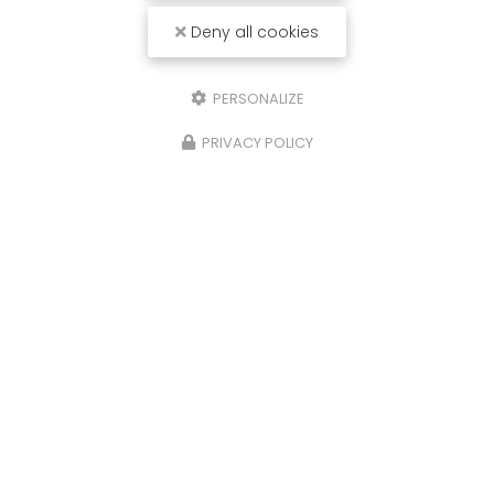
Message
Deny all cookies
PERSONALIZE
PRIVACY POLICY
J'autorise ce site à conserver l'ensemble des données transmises dans
ce formulaire pour faciliter le suivi et le traitement de ma demande.
(Aucune exploitation commerciale ne sera faite des données conservées.
Voir notre
politique de confidentialité
)