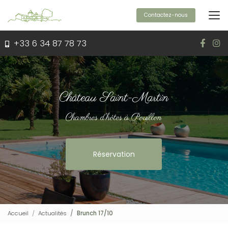
Aller
au
Contactez-nous
contenu
principal
+33 6 34 87 78 73
Château Saint-Martin
Chambres d'hôtes à Pouillon
Réservation
Accueil
Actualités
Brunch 17/10