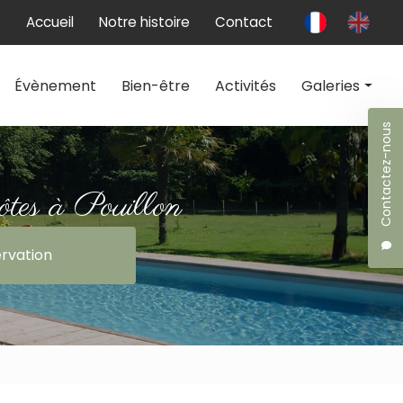
 secondaire
Accueil
Notre histoire
Contact
Évènement
Bien-être
Activités
Galeries
Contactez-nous
Chambres d'hôtes
Évènement
ôtes à Pouillon
Bien-être
rvation