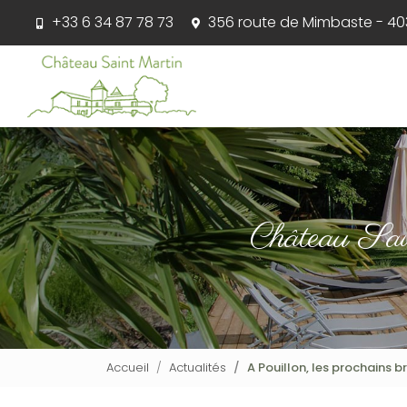
Aller
+33 6 34 87 78 73
356 route de Mimbaste - 403
au
contenu
Navigation principale
principal
Château Sa
Accueil
Actualités
A Pouillon, les prochains b