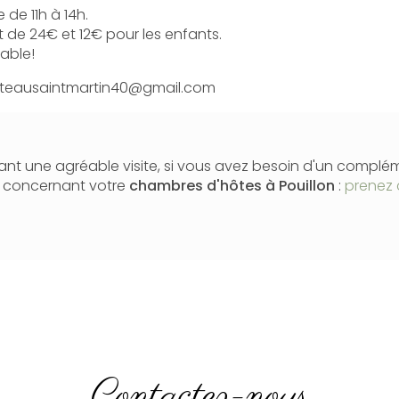
 de 11h à 14h.
st de 24€ et 12€ pour les enfants.
table!
teausaintmartin40@gmail.com
nt une agréable visite, si vous avez besoin d'un complé
n concernant votre
chambres d'hôtes
à Pouillon
:
prenez 
Contactez-nous