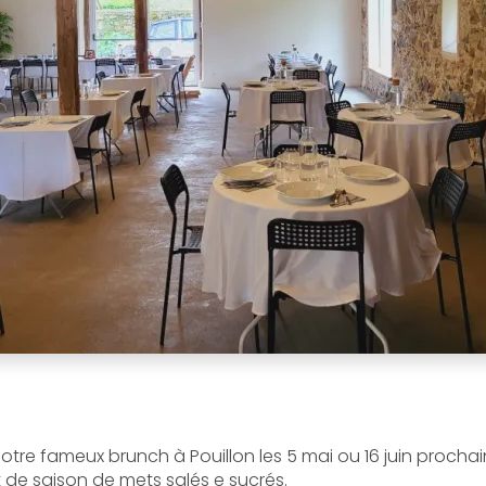
otre fameux brunch à Pouillon les 5 mai ou 16 juin prochai
t de saison de mets salés e sucrés.