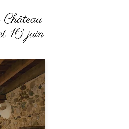
u Château
et 16 juin