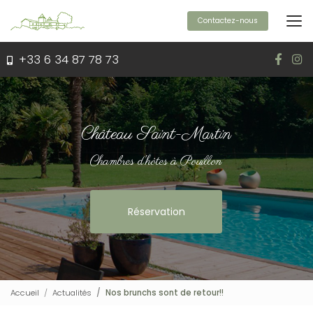
Aller
au
Contactez-nous
contenu
principal
+33 6 34 87 78 73
Château Saint-Martin
Chambres d'hôtes à Pouillon
Réservation
Accueil
Actualités
Nos brunchs sont de retour!!