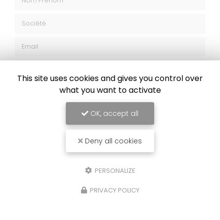
Société
Email
Téléphone
This site uses cookies and gives you control over
Message
what you want to activate
OK, accept all
Deny all cookies
J'autorise ce site à conserver l'ensemble des données transmises dans
ce formulaire pour faciliter le suivi et le traitement de ma demande.
(Aucune exploitation commerciale ne sera faite des données conservées.
PERSONALIZE
Voir notre
politique de confidentialité
)
PRIVACY POLICY